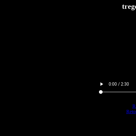
treg
Re
Reto